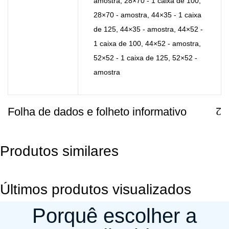
amostra
,
28×70 - 1 caixa de 100
,
28×70 - amostra
,
44×35 - 1 caixa
de 125
,
44×35
-
amostra
,
44×52 -
1 caixa de 100
,
44×52 - amostra
,
52×52 - 1 caixa de 125
,
52×52
-
amostra
Folha de dados e folheto informativo
Produtos similares
Últimos produtos visualizados
Porquê escolher a