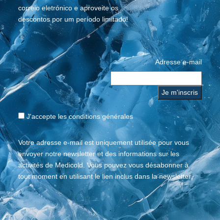
correio eletrónico e aproveite os
descontos por um período limitado!
Adresse e-mail
J'accepte les
conditions générales
Votre adresse e-mail est uniquement utilisée pour vous
envoyer notre newsletter et des informations sur les
activités de Medicold. Vous pouvez vous désabonner à
tout moment en utilisant le lien inclus dans la newsletter.